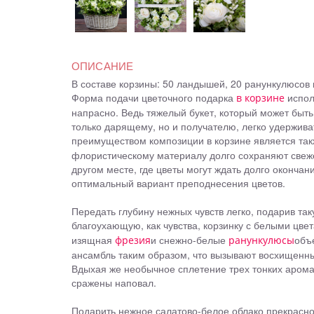
ОПИСАНИЕ
В составе корзины: 50 ландышей, 20 ранункулюсов 
Форма подачи цветочного подарка
испол
в корзине
напрасно. Ведь тяжелый букет, который может быть
только дарящему, но и получателю, легко удержива
преимуществом композиции в корзине является такж
флористическому материалу долго сохраняют свеже
другом месте, где цветы могут ждать долго окончани
оптимальный вариант преподнесения цветов.
Передать глубину нежных чувств легко, подарив та
благоухающую, как чувства, корзинку с белыми цв
изящная
и снежно-белые
объ
фрезия
ранункулюсы
ансамбль таким образом, что вызывают восхищенны
Вдыхая же необычное сплетение трех тонких арома
сражены наповал.
Подарить нежное салатово-белое облако прекрасно 