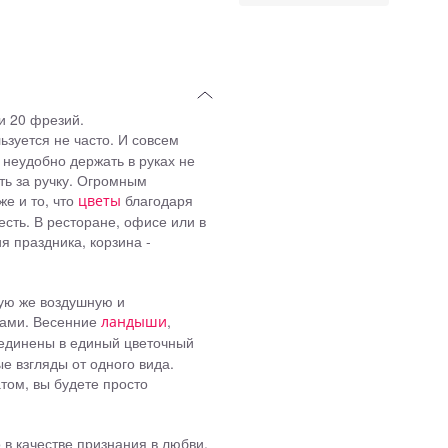
и 20 фрезий.
ьзуется не часто. И совсем
 неудобно держать в руках не
ть за ручку. Огромным
е и то, что
благодаря
цветы
сть. В ресторане, офисе или в
я праздника, корзина -
кую же воздушную и
етами. Весенние
,
ландыши
единены в единый цветочный
е взгляды от одного вида.
том, вы будете просто
в качестве признания в любви,