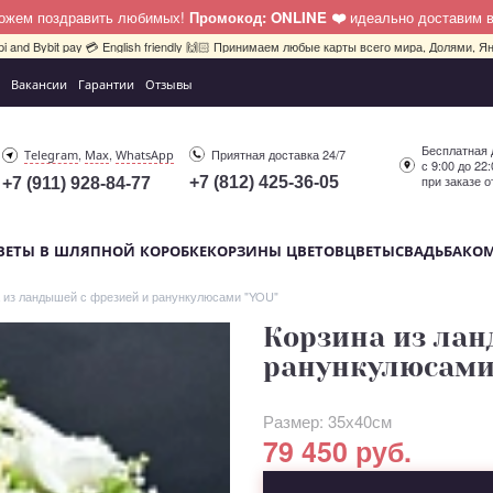
можем поздравить любимых!
Промокод: ONLINE ❤️
идеально доставим 
pi and Bybit pay 💳 English friendly 🙌🏻 Принимаем любые карты всего мира, Долями, Ян
Вакансии
Гарантии
Отзывы
Бесплатная 
,
,
Приятная доставка 24/7
Telegram
Max
WhatsApp
с 9:00 до 22
при заказе о
+7 (812) 425-36-05
+7 (911) 928-84-77
ВЕТЫ В ШЛЯПНОЙ КОРОБКЕ
КОРЗИНЫ ЦВЕТОВ
ЦВЕТЫ
СВАДЬБА
КО
 из ландышей с фрезией и ранункулюсами "YOU"
Корзина из лан
ранункулюсами
Размер: 35х40см
79 450 руб.