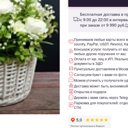
Бесплатная доставка в 
с 9:00 до 22:00 в интерв
при заказе от
9 990 руб.
(
Принимаем любые карты всего ми
country, PayPal, USDT, Revolut, K
Консьерж услуги: получить от ва
любые другие поручения от вас
Оплата от юр. лиц и ИП. Реаль
документы в ЭДО
Пунктуально доставляем в Москв
Согласуем букет с вами по фото
Можем уточнить у получателя уд
Доставка может быть анонимной
Открытка в подарок
Держим с вами связь через Teleg
Парковка для покупателей: отдел
СПб