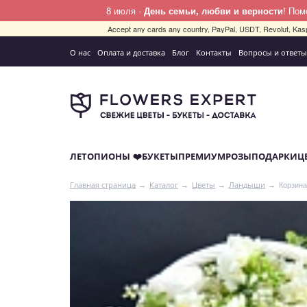
8 июля -
День семьи, любви и верности
! По
Accept any cards any country, PayPal, USDT, Revolut, Kas
О нас
Оплата и доставка
Блог
Контакты
Вопросы и ответы
ЛЕТО
ПИОНЫ ❤️
БУКЕТЫ
ПРЕМИУМ
РОЗЫ
ПОДАРКИ
Ц
Корзина
Главная страница
Каталог
Цветы
Ландыши