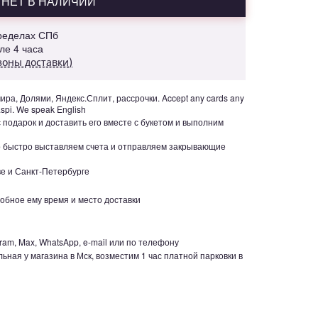
НЕТ В НАЛИЧИИ
пределах СПб
але 4 часа
зоны доставки)
ра, Долями, Яндекс.Сплит, рассрочки. Accept any cards any
aspi. We speak English
с подарок и доставить его вместе с букетом и выполним
но быстро выставляем счета и отправляем закрывающие
е и Санкт-Петербурге
обное ему время и место доставки
ram, Max, WhatsApp, e-mail или по телефону
ьная у магазина в Мск, возместим 1 час платной парковки в