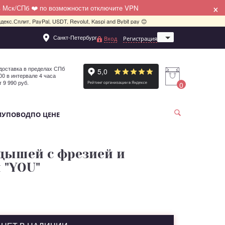
×
в Мск/СПб ❤️ по возможности отключите VPN
декс.Сплит, PayPal, USDT, Revolut, Kaspi and Bybit pay 😊
Санкт-Петербург
Вход
Регистрация
Москва
доставка в пределах СПб
:00 в интервале 4 часа
т 9 990 руб.
0
МУ
ПОВОД
ПО ЦЕНЕ
дышей с фрезией и
 "YOU"