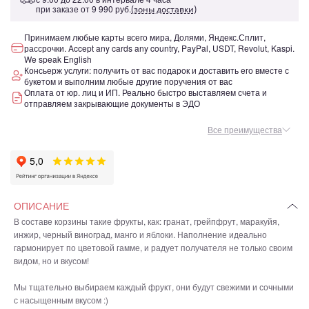
при заказе от
9 990 руб.
(зоны доставки)
Принимаем любые карты всего мира, Долями, Яндекс.Сплит,
рассрочки. Accept any cards any country, PayPal, USDT, Revolut, Kaspi.
We speak English
Консьерж услуги: получить от вас подарок и доставить его вместе с
букетом и выполним любые другие поручения от вас
Оплата от юр. лиц и ИП. Реально быстро выставляем счета и
отправляем закрывающие документы в ЭДО
Все преимущества
ОПИСАНИЕ
В составе корзины такие фрукты, как: гранат, грейпфрут, маракуйя,
инжир, черный виноград, манго и яблоки. Наполнение идеально
гармонирует по цветовой гамме, и радует получателя не только своим
видом, но и вкусом!
Мы тщательно выбираем каждый фрукт, они будут свежими и сочными
с насыщенным вкусом :)