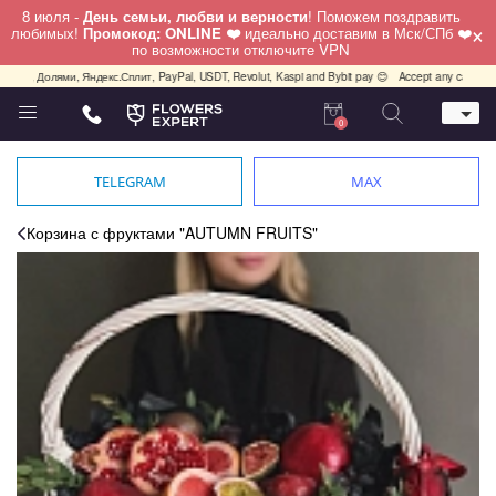
8 июля -
День семьи, любви и верности
! Поможем поздравить
×
любимых!
Промокод: ONLINE ❤️
идеально доставим в Мск/СПб ❤️
по возможности отключите VPN
а, Долями, Яндекс.Сплит, PayPal, USDT, Revolut, Kaspi and Bybit pay 😊
Accept any cards any co
0
Телефон
+7 (812) 425 36 05
TELEGRAM
MAX
Whatsapp / Telegram / Viber
+7 (911) 928-84-77
Корзина с фруктами "AUTUMN FRUITS"
Санкт-Петербург,
Лизы Чайкиной 25
работаем круглосуточно