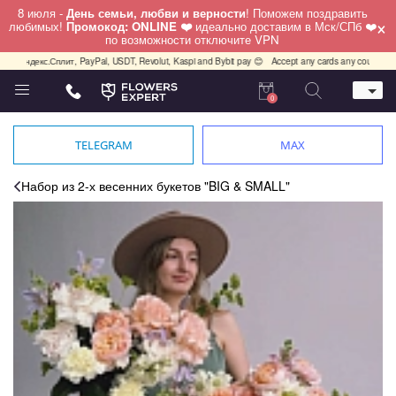
8 июля -
День семьи, любви и верности
! Поможем поздравить
×
любимых!
Промокод: ONLINE ❤️
идеально доставим в Мск/СПб ❤️
по возможности отключите VPN
декс.Сплит, PayPal, USDT, Revolut, Kaspi and Bybit pay 😊
Accept any cards any country, PayPal
0
Телефон
+7 (812) 425 36 05
TELEGRAM
MAX
Whatsapp / Telegram / Viber
+7 (911) 928-84-77
Набор из 2-х весенних букетов "BIG & SMALL"
Санкт-Петербург,
Лизы Чайкиной 25
работаем круглосуточно