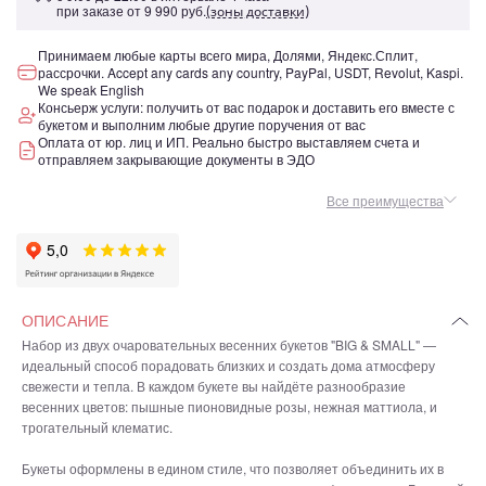
при заказе от
9 990 руб.
(зоны доставки)
Принимаем любые карты всего мира, Долями, Яндекс.Сплит,
рассрочки. Accept any cards any country, PayPal, USDT, Revolut, Kaspi.
We speak English
Консьерж услуги: получить от вас подарок и доставить его вместе с
букетом и выполним любые другие поручения от вас
Оплата от юр. лиц и ИП. Реально быстро выставляем счета и
отправляем закрывающие документы в ЭДО
Все преимущества
ОПИСАНИЕ
Набор из двух очаровательных весенних букетов "BIG & SMALL" —
идеальный способ порадовать близких и создать дома атмосферу
свежести и тепла. В каждом букете вы найдёте разнообразие
весенних цветов: пышные пионовидные розы, нежная маттиола, и
трогательный клематис.
Букеты оформлены в едином стиле, что позволяет объединить их в