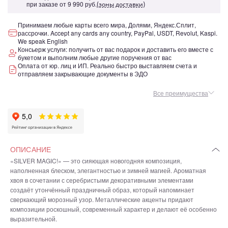
при заказе от
9 990 руб.
(зоны доставки)
Принимаем любые карты всего мира, Долями, Яндекс.Сплит,
рассрочки. Accept any cards any country, PayPal, USDT, Revolut, Kaspi.
We speak English
Консьерж услуги: получить от вас подарок и доставить его вместе с
букетом и выполним любые другие поручения от вас
Оплата от юр. лиц и ИП. Реально быстро выставляем счета и
отправляем закрывающие документы в ЭДО
Все преимущества
ОПИСАНИЕ
«SILVER MAGIC!» — это сияющая новогодняя композиция,
наполненная блеском, элегантностью и зимней магией. Ароматная
хвоя в сочетании с серебристыми декоративными элементами
создаёт утончённый праздничный образ, который напоминает
сверкающий морозный узор. Металлические акценты придают
композиции роскошный, современный характер и делают её особенно
выразительной.