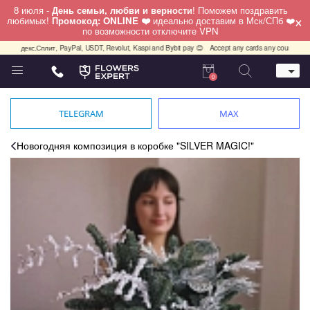
8 июля -
День семьи, любви и верности
! Поможем поздравить
×
любимых!
Промокод: ONLINE ❤️
идеально доставим в Мск/СПб ❤️
по возможности отключите VPN
 Яндекс.Сплит, PayPal, USDT, Revolut, Kaspi and Bybit pay 😊
Accept any cards any country, Pay
0
Телефон
+7 (812) 425 36 05
TELEGRAM
MAX
Whatsapp / Telegram / Viber
+7 (911) 928-84-77
Новогодняя композиция в коробке "SILVER MAGIC!"
Санкт-Петербург,
Лизы Чайкиной 25
работаем круглосуточно