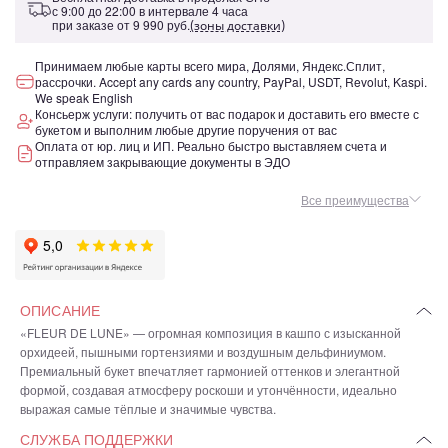
с 9:00 до 22:00 в интервале 4 часа
при заказе от
9 990 руб.
(зоны доставки)
Принимаем любые карты всего мира, Долями, Яндекс.Сплит,
рассрочки. Accept any cards any country, PayPal, USDT, Revolut, Kaspi.
We speak English
Консьерж услуги: получить от вас подарок и доставить его вместе с
букетом и выполним любые другие поручения от вас
Оплата от юр. лиц и ИП. Реально быстро выставляем счета и
отправляем закрывающие документы в ЭДО
Все преимущества
ОПИСАНИЕ
«FLEUR DE LUNE» — огромная композиция в кашпо с изысканной
орхидеей, пышными гортензиями и воздушным дельфиниумом.
Премиальный букет впечатляет гармонией оттенков и элегантной
формой, создавая атмосферу роскоши и утончённости, идеально
выражая самые тёплые и значимые чувства.
СЛУЖБА ПОДДЕРЖКИ