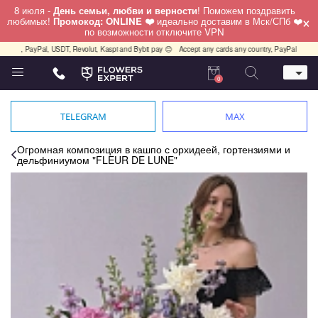
8 июля -
День семьи, любви и верности
! Поможем поздравить
×
любимых!
Промокод: ONLINE ❤️
идеально доставим в Мск/СПб ❤️
по возможности отключите VPN
ит, PayPal, USDT, Revolut, Kaspi and Bybit pay 😊
Accept any cards any country, PayPal, USDT, 
0
Телефон
+7 (812) 425 36 05
TELEGRAM
MAX
Whatsapp / Telegram / Viber
+7 (911) 928-84-77
Огромная композиция в кашпо с орхидеей, гортензиями и
дельфиниумом "FLEUR DE LUNE"
Санкт-Петербург,
Лизы Чайкиной 25
работаем круглосуточно