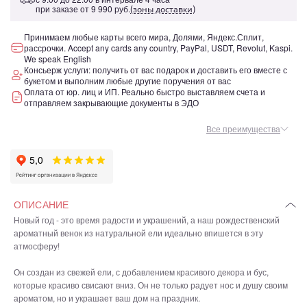
при заказе от
9 990 руб.
(зоны доставки)
Принимаем любые карты всего мира, Долями, Яндекс.Сплит,
рассрочки. Accept any cards any country, PayPal, USDT, Revolut, Kaspi.
We speak English
Консьерж услуги: получить от вас подарок и доставить его вместе с
букетом и выполним любые другие поручения от вас
Оплата от юр. лиц и ИП. Реально быстро выставляем счета и
отправляем закрывающие документы в ЭДО
Все преимущества
ОПИСАНИЕ
Новый год - это время радости и украшений, а наш рождественский
ароматный венок из натуральной ели идеально впишется в эту
атмосферу!
Он создан из свежей ели, с добавлением красивого декора и бус,
которые красиво свисают вниз. Он не только радует нос и душу своим
ароматом, но и украшает ваш дом на праздник.