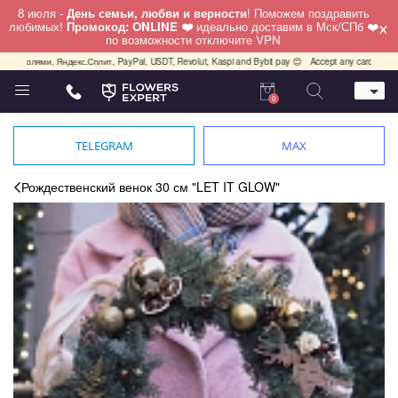
8 июля -
День семьи, любви и верности
! Поможем поздравить
×
любимых!
Промокод: ONLINE ❤️
идеально доставим в Мск/СПб ❤️
по возможности отключите VPN
а, Долями, Яндекс.Сплит, PayPal, USDT, Revolut, Kaspi and Bybit pay 😊
Accept any cards any cou
0
Телефон
+7 (812) 425 36 05
TELEGRAM
MAX
Whatsapp / Telegram / Viber
+7 (911) 928-84-77
Рождественский венок 30 см "LET IT GLOW"
Санкт-Петербург,
Лизы Чайкиной 25
работаем круглосуточно