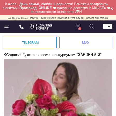
8 июля -
День семьи, любви и верности
! Поможем поздравить
×
любимых!
Промокод: ONLINE ❤️
идеально доставим в Мск/СПб ❤️
по возможности отключите VPN
ями, Яндекс.Сплит, PayPal, USDT, Revolut, Kaspi and Bybit pay 😊
Accept any cards any country,
0
Телефон
+7 (812) 425 36 05
TELEGRAM
MAX
Whatsapp / Telegram / Viber
+7 (911) 928-84-77
Садовый букет с пионами и антуриумом "GARDEN #13"
Санкт-Петербург,
Лизы Чайкиной 25
работаем круглосуточно