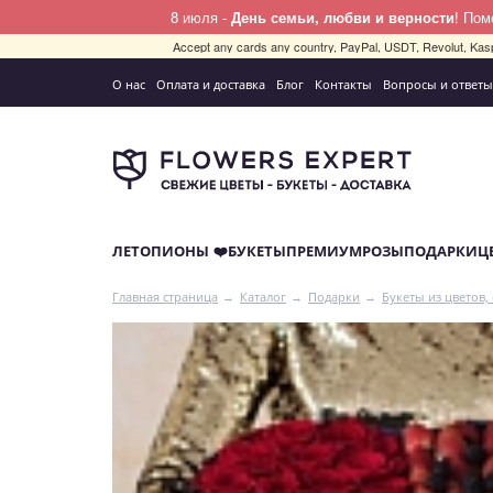
8 июля -
День семьи, любви и верности
! По
Accept any cards any country, PayPal, USDT, Revolut, Kas
О нас
Оплата и доставка
Блог
Контакты
Вопросы и ответы
ЛЕТО
ПИОНЫ ❤️
БУКЕТЫ
ПРЕМИУМ
РОЗЫ
ПОДАРКИ
Ц
Главная страница
Каталог
Подарки
Букеты из цветов,