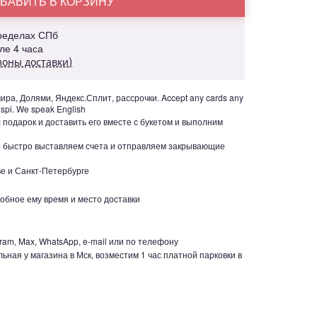
БАВИТЬ В КОРЗИНУ
пределах СПб
але 4 часа
зоны доставки)
ра, Долями, Яндекс.Сплит, рассрочки. Accept any cards any
aspi. We speak English
с подарок и доставить его вместе с букетом и выполним
но быстро выставляем счета и отправляем закрывающие
е и Санкт-Петербурге
обное ему время и место доставки
ram, Max, WhatsApp, e-mail или по телефону
ьная у магазина в Мск, возместим 1 час платной парковки в