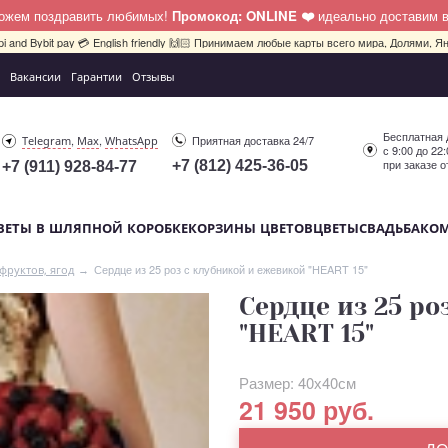
можем поздравить любимых!
Промокод: ONLINE ❤️
идеально доставим 
pi and Bybit pay 💳 English friendly 🙌🏻 Принимаем любые карты всего мира, Долями, Ян
Вакансии
Гарантии
Отзывы
Бесплатная 
,
,
Приятная доставка 24/7
Telegram
Max
WhatsApp
с 9:00 до 22
при заказе о
+7 (812) 425-36-05
+7 (911) 928-84-77
ВЕТЫ В ШЛЯПНОЙ КОРОБКЕ
КОРЗИНЫ ЦВЕТОВ
ЦВЕТЫ
СВАДЬБА
КО
Сердце из 25 роз с клубникой и ежевикой "HEART 15"
 фруктов, ягод
Сердце из 25 р
"HEART 15"
Размер: 40х40см
21 950 руб.