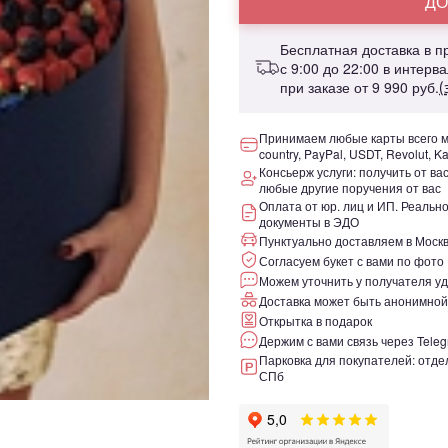
ДО
Бесплатная доставка в 
с 9:00 до 22:00 в интерв
при заказе от
9 990 руб.
(
Принимаем любые карты всего ми
country, PayPal, USDT, Revolut, K
Консьерж услуги: получить от ва
любые другие поручения от вас
Оплата от юр. лиц и ИП. Реаль
документы в ЭДО
Пунктуально доставляем в Москв
Согласуем букет с вами по фото
Можем уточнить у получателя уд
Доставка может быть анонимной
Открытка в подарок
Держим с вами связь через Teleg
Парковка для покупателей: отдел
СПб