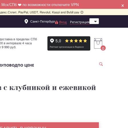
×
в Мск/СПб ❤️ по возможности отключите VPN
декс.Сплит, PayPal, USDT, Revolut, Kaspi and Bybit pay 😊
Санкт-Петербург
Вход
Регистрация
Москва
доставка в пределах СПб
:00 в интервале 4 часа
т 9 990 руб.
0
МУ
ПОВОД
ПО ЦЕНЕ
оз с клубникой и ежевикой