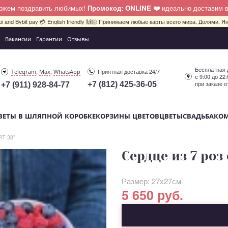
можем поздравить любимых!
Промокод: ONLINE ❤️
идеально доставим 
pi and Bybit pay 💳 English friendly 🙌🏻 Принимаем любые карты всего мира, Долями, Ян
Вакансии
Гарантии
Отзывы
Бесплатная 
,
,
Приятная доставка 24/7
Telegram
Max
WhatsApp
с 9:00 до 22
при заказе о
+7 (812) 425-36-05
+7 (911) 928-84-77
ВЕТЫ В ШЛЯПНОЙ КОРОБКЕ
КОРЗИНЫ ЦВЕТОВ
ЦВЕТЫ
СВАДЬБА
КО
RT 38"
Сердце из 7 роз
Размер: 27х27см
5 650 руб.