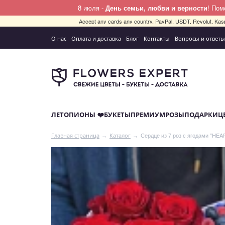
8 июля -
День семьи, любви и верности
! По
Accept any cards any country, PayPal, USDT, Revolut, Kas
О нас
Оплата и доставка
Блог
Контакты
Вопросы и ответы
ЛЕТО
ПИОНЫ ❤️
БУКЕТЫ
ПРЕМИУМ
РОЗЫ
ПОДАРКИ
Ц
Сердце из 7 роз с ягодами "HEA
Главная страница
Каталог