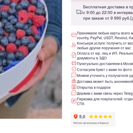
Бесплатная доставка в 
с 9:00 до 22:00 в интерв
при заказе от
9 990 руб.
(
Принимаем любые карты всего ми
country, PayPal, USDT, Revolut, K
Консьерж услуги: получить от ва
любые другие поручения от вас
Оплата от юр. лиц и ИП. Реаль
документы в ЭДО
Пунктуально доставляем в Москв
Согласуем букет с вами по фото
Можем уточнить у получателя уд
Доставка может быть анонимной
Открытка в подарок
Держим с вами связь через Teleg
Парковка для покупателей: отдел
СПб