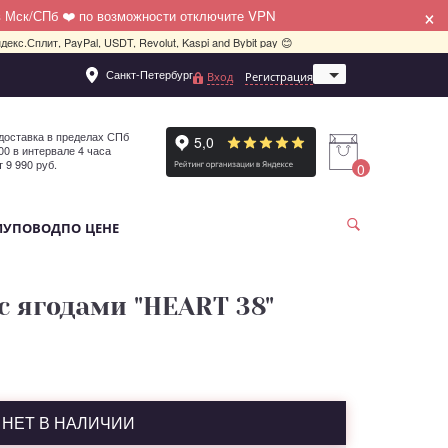
×
в Мск/СПб ❤️ по возможности отключите VPN
декс.Сплит, PayPal, USDT, Revolut, Kaspi and Bybit pay 😊
Санкт-Петербург
Вход
Регистрация
Москва
доставка в пределах СПб
:00 в интервале 4 часа
т 9 990 руб.
0
МУ
ПОВОД
ПО ЦЕНЕ
 с ягодами "HEART 38"
НЕТ В НАЛИЧИИ