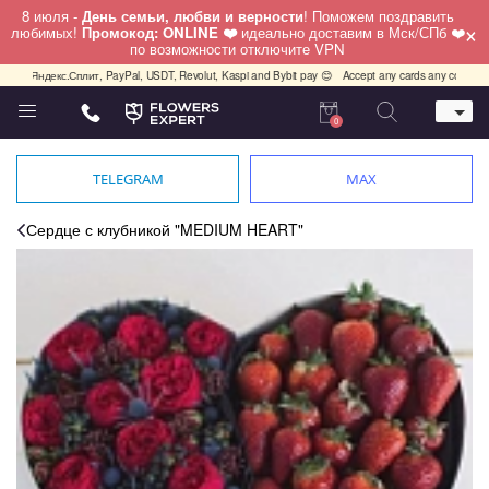
8 июля -
День семьи, любви и верности
! Поможем поздравить
×
любимых!
Промокод: ONLINE ❤️
идеально доставим в Мск/СПб ❤️
по возможности отключите VPN
, Яндекс.Сплит, PayPal, USDT, Revolut, Kaspi and Bybit pay 😊
Accept any cards any country, Pay
0
Телефон
+7 (812) 425 36 05
TELEGRAM
MAX
Whatsapp / Telegram / Viber
+7 (911) 928-84-77
Сердце с клубникой "MEDIUM HEART"
Санкт-Петербург,
Лизы Чайкиной 25
работаем круглосуточно