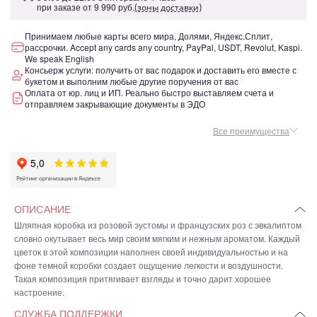
при заказе от
9 990 руб.
(зоны доставки)
Принимаем любые карты всего мира, Долями, Яндекс.Сплит,
рассрочки. Accept any cards any country, PayPal, USDT, Revolut, Kaspi.
We speak English
Консьерж услуги: получить от вас подарок и доставить его вместе с
букетом и выполним любые другие поручения от вас
Оплата от юр. лиц и ИП. Реально быстро выставляем счета и
отправляем закрывающие документы в ЭДО
Все преимущества
ОПИСАНИЕ
Шляпная коробка из розовой эустомы и французских роз с эвкалиптом
словно окутывает весь мир своим мягким и нежным ароматом. Каждый
цветок в этой композиции наполнен своей индивидуальностью и на
фоне темной коробки создает ощущение легкости и воздушности.
Такая композиция притягивает взгляды и точно дарит хорошее
настроение.
СЛУЖБА ПОДДЕРЖКИ