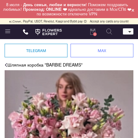
8 июля -
День семьи, любви и верности
! Поможем поздравить
×
любимых!
Промокод: ONLINE ❤️
идеально доставим в Мск/СПб ❤️
по возможности отключите VPN
.Сплит, PayPal, USDT, Revolut, Kaspi and Bybit pay 😊
Accept any cards any country, PayPal, USD
0
Телефон
+7 (812) 425 36 05
TELEGRAM
MAX
Whatsapp / Telegram / Viber
+7 (911) 928-84-77
Шляпная коробка "BARBIE DREAMS"
Санкт-Петербург,
Лизы Чайкиной 25
работаем круглосуточно