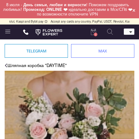
8 июля -
День семьи, любви и верности
! Поможем поздравить
×
любимых!
Промокод: ONLINE ❤️
идеально доставим в Мск/СПб ❤️
по возможности отключите VPN
t, Kaspi and Bybit pay 😊
Accept any cards any country, PayPal, USDT, Revolut, Kaspi and Bybit 
0
Телефон
+7 (812) 425 36 05
TELEGRAM
MAX
Whatsapp / Telegram / Viber
+7 (911) 928-84-77
Шляпная коробка "DAYTIME"
Санкт-Петербург,
Лизы Чайкиной 25
работаем круглосуточно