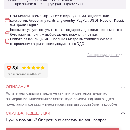
при заказе от
9 990 руб.
(зоны доставки)
Принимаем любые карты всего мира, Долями, Яндекс.Сплит,
рассрочки. Accept any cards any country, PayPal, USDT, Revolut, Kaspi.
We speak English
Консьерж услуги: получить от вас подарок и доставить его вместе с
букетом и выполним любые другие поручения от вас
Оплата от юр. лиц и ИП. Реально быстро выставляем счета и
отправляем закрывающие документы в ЭДО
Все преимущества
ОПИСАНИЕ
Хотите композицию в таком же стиле или цветовой гамме, но
размером больше/меньше? Легко! Подстроимся под Ваш бюджет,
пожелания и создадим вместе красивый авторский букет в коробке!
СЛУЖБА ПОДДЕРЖКИ
Нужна помощь? Оперативно ответим на ваш вопрос