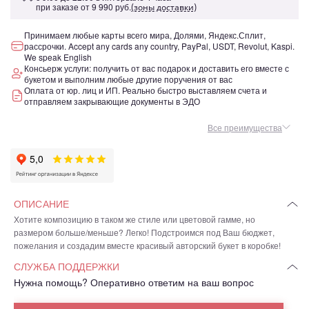
при заказе от
9 990 руб.
(зоны доставки)
Принимаем любые карты всего мира, Долями, Яндекс.Сплит,
рассрочки. Accept any cards any country, PayPal, USDT, Revolut, Kaspi.
We speak English
Консьерж услуги: получить от вас подарок и доставить его вместе с
букетом и выполним любые другие поручения от вас
Оплата от юр. лиц и ИП. Реально быстро выставляем счета и
отправляем закрывающие документы в ЭДО
Все преимущества
ОПИСАНИЕ
Хотите композицию в таком же стиле или цветовой гамме, но
размером больше/меньше? Легко! Подстроимся под Ваш бюджет,
пожелания и создадим вместе красивый авторский букет в коробке!
СЛУЖБА ПОДДЕРЖКИ
Нужна помощь? Оперативно ответим на ваш вопрос