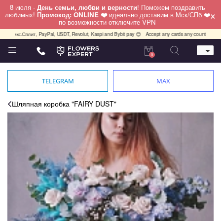
8 июля -
День семьи, любви и верности
! Поможем поздравить
×
любимых!
Промокод: ONLINE ❤️
идеально доставим в Мск/СПб ❤️
по возможности отключите VPN
.Сплит, PayPal, USDT, Revolut, Kaspi and Bybit pay 😊
Accept any cards any country, PayPal, USD
0
Телефон
+7 (812) 425 36 05
TELEGRAM
MAX
Whatsapp / Telegram / Viber
+7 (911) 928-84-77
Шляпная коробка "FAIRY DUST"
Санкт-Петербург,
Лизы Чайкиной 25
работаем круглосуточно