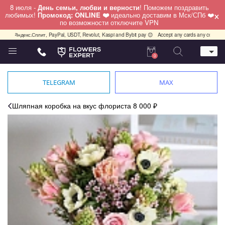
8 июля -
День семьи, любви и верности
! Поможем поздравить
×
любимых!
Промокод: ONLINE ❤️
идеально доставим в Мск/СПб ❤️
по возможности отключите VPN
Яндекс.Сплит, PayPal, USDT, Revolut, Kaspi and Bybit pay 😊
Accept any cards any country, PayPa
0
Телефон
+7 (812) 425 36 05
TELEGRAM
MAX
Whatsapp / Telegram / Viber
+7 (911) 928-84-77
Шляпная коробка на вкус флориста 8 000 ₽
Санкт-Петербург,
Лизы Чайкиной 25
работаем круглосуточно