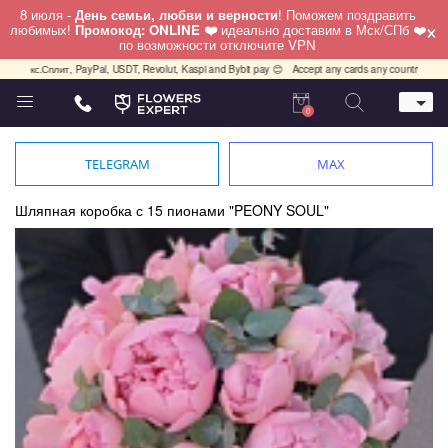
8 июля -
День семьи, любви и верности
! Поможем поздравить
×
любимых!
Промокод: ONLINE ❤️
идеально доставим в Мск/СПб ❤️
по возможности отключите VPN
с.Сплит, PayPal, USDT, Revolut, Kaspi and Bybit pay 😊
Accept any cards any country, PayPal, US
0
Телефон
+7 (812) 425 36 05
TELEGRAM
MAX
Whatsapp / Telegram / Viber
+7 (911) 928-84-77
Шляпная коробка с 15 пионами "PEONY SOUL"
Санкт-Петербург,
Лизы Чайкиной 25
работаем круглосуточно