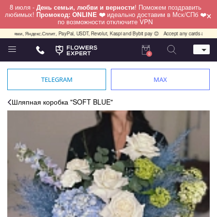
8 июля -
День семьи, любви и верности
! Поможем поздравить
×
любимых!
Промокод: ONLINE ❤️
идеально доставим в Мск/СПб ❤️
по возможности отключите VPN
и, Яндекс.Сплит, PayPal, USDT, Revolut, Kaspi and Bybit pay 😊
Accept any cards any country, P
0
Телефон
+7 (812) 425 36 05
TELEGRAM
MAX
Whatsapp / Telegram / Viber
+7 (911) 928-84-77
Шляпная коробка "SOFT BLUE"
Санкт-Петербург,
Лизы Чайкиной 25
работаем круглосуточно