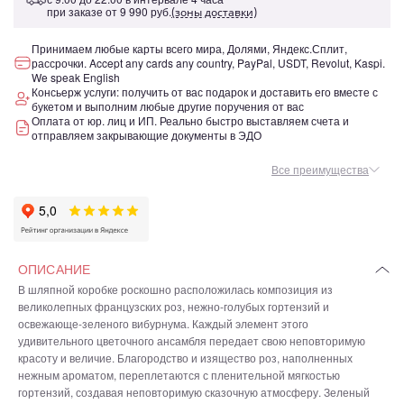
при заказе от
9 990 руб.
(зоны доставки)
Принимаем любые карты всего мира, Долями, Яндекс.Сплит,
рассрочки. Accept any cards any country, PayPal, USDT, Revolut, Kaspi.
We speak English
Консьерж услуги: получить от вас подарок и доставить его вместе с
букетом и выполним любые другие поручения от вас
Оплата от юр. лиц и ИП. Реально быстро выставляем счета и
отправляем закрывающие документы в ЭДО
Все преимущества
ОПИСАНИЕ
В шляпной коробке роскошно расположилась композиция из
великолепных французских роз, нежно-голубых гортензий и
освежающе-зеленого вибурнума. Каждый элемент этого
удивительного цветочного ансамбля передает свою неповторимую
красоту и величие. Благородство и изящество роз, наполненных
нежным ароматом, переплетаются с пленительной мягкостью
гортензий, создавая неповторимую сказочную атмосферу. Зеленый