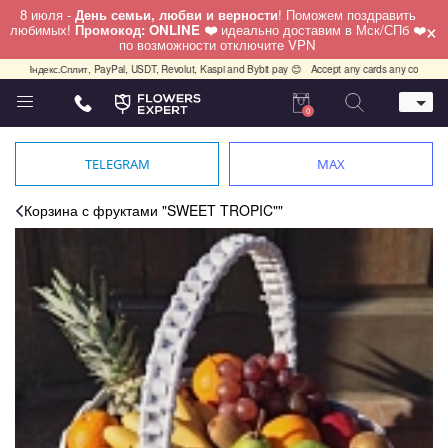
8 июля -
День семьи, любви и верности
! Поможем поздравить
×
любимых!
Промокод: ONLINE ❤️
идеально доставим в Мск/СПб ❤️
по возможности отключите VPN
Яндекс.Сплит, PayPal, USDT, Revolut, Kaspi and Bybit pay 😊
Accept any cards any country, PayP
0
Телефон
+7 (812) 425 36 05
TELEGRAM
MAX
Whatsapp / Telegram / Viber
+7 (911) 928-84-77
Корзина с фруктами "SWEET TROPIC""
Санкт-Петербург,
Лизы Чайкиной 25
работаем круглосуточно