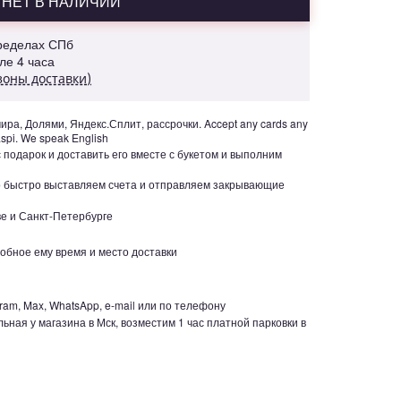
НЕТ В НАЛИЧИИ
пределах СПб
але 4 часа
зоны доставки)
ра, Долями, Яндекс.Сплит, рассрочки. Accept any cards any
aspi. We speak English
с подарок и доставить его вместе с букетом и выполним
но быстро выставляем счета и отправляем закрывающие
е и Санкт-Петербурге
обное ему время и место доставки
ram, Max, WhatsApp, e-mail или по телефону
ьная у магазина в Мск, возместим 1 час платной парковки в