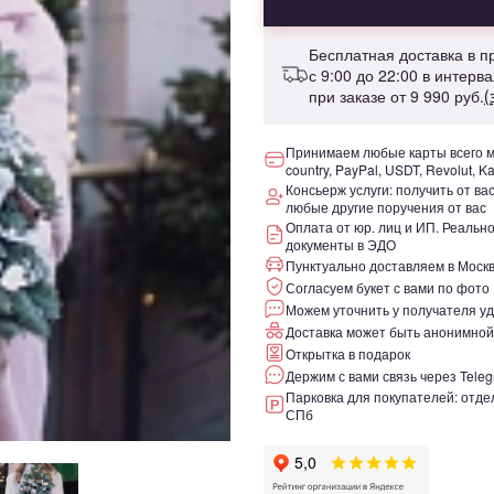
Бесплатная доставка в 
с 9:00 до 22:00 в интерв
при заказе от
9 990 руб.
(
Принимаем любые карты всего ми
country, PayPal, USDT, Revolut, K
Консьерж услуги: получить от ва
любые другие поручения от вас
Оплата от юр. лиц и ИП. Реаль
документы в ЭДО
Пунктуально доставляем в Москв
Согласуем букет с вами по фото
Можем уточнить у получателя уд
Доставка может быть анонимной
Открытка в подарок
Держим с вами связь через Teleg
Парковка для покупателей: отдел
СПб