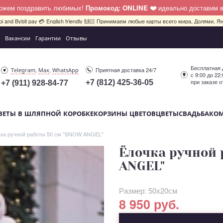
можем поздравить любимых!
Промокод: ONLINE ❤️
идеально доставим 
pi and Bybit pay 💳 English friendly 🙌🏻 Принимаем любые карты всего мира, Долями, Ян
Вакансии
Гарантии
Отзывы
Бесплатная 
,
,
Приятная доставка 24/7
Telegram
Max
WhatsApp
с 9:00 до 22
при заказе о
+7 (812) 425-36-05
+7 (911) 928-84-77
ВЕТЫ В ШЛЯПНОЙ КОРОБКЕ
КОРЗИНЫ ЦВЕТОВ
ЦВЕТЫ
СВАДЬБА
КО
ка ручной работы 50 см "SNOW ANGEL"
Ёлочка ручной 
ANGEL"
Размер: 50х20см
8 950 руб.