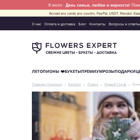
8 июля -
День семьи, любви и верности
! По
Accept any cards any country, PayPal, USDT, Revolut, Kas
О нас
Оплата и доставка
Блог
Контакты
Вопросы и ответы
ЛЕТО
ПИОНЫ ❤️
БУКЕТЫ
ПРЕМИУМ
РОЗЫ
ПОДАРКИ
Ц
Ёлоч
Главная страница
Каталог
Повод
Новый Год ❄️