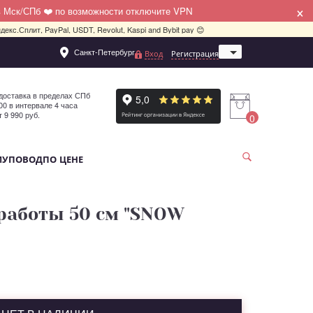
×
в Мск/СПб ❤️ по возможности отключите VPN
декс.Сплит, PayPal, USDT, Revolut, Kaspi and Bybit pay 😊
Санкт-Петербург
Вход
Регистрация
Москва
доставка в пределах СПб
:00 в интервале 4 часа
т 9 990 руб.
0
МУ
ПОВОД
ПО ЦЕНЕ
работы 50 см "SNOW