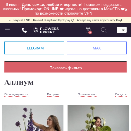
8 июля -
День семьи, любви и верности
! Поможем поздравить
×
любимых!
Промокод: ONLINE ❤️
идеально доставим в Мск/СПб ❤️
по возможности отключите VPN
лит, PayPal, USDT, Revolut, Kaspi and Bybit pay 😊
Accept any cards any country, PayPal, USDT,
0
Телефон
+7 (812) 425 36 05
TELEGRAM
MAX
Whatsapp / Telegram / Viber
+7 (911) 928-84-77
Санкт-Петербург,
Показать фильтр
Лизы Чайкиной 25
работаем круглосуточно
Аллиум
По популярности
По цене
По названию
По дате