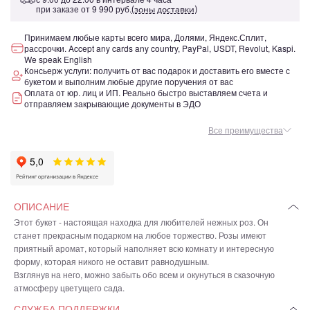
при заказе от
9 990 руб.
(зоны доставки)
Принимаем любые карты всего мира, Долями, Яндекс.Сплит,
рассрочки. Accept any cards any country, PayPal, USDT, Revolut, Kaspi.
We speak English
Консьерж услуги: получить от вас подарок и доставить его вместе с
букетом и выполним любые другие поручения от вас
Оплата от юр. лиц и ИП. Реально быстро выставляем счета и
отправляем закрывающие документы в ЭДО
Все преимущества
ОПИСАНИЕ
Этот букет - настоящая находка для любителей нежных роз. Он
станет прекрасным подарком на любое торжество. Розы имеют
приятный аромат, который наполняет всю комнату и интересную
форму, которая никого не оставит равнодушным.
Взглянув на него, можно забыть обо всем и окунуться в сказочную
атмосферу цветущего сада.
СЛУЖБА ПОДДЕРЖКИ