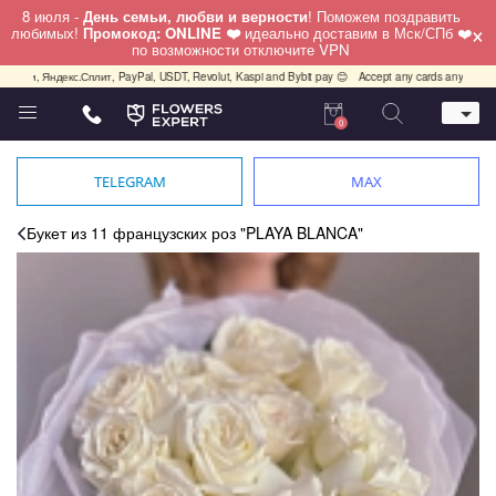
8 июля -
День семьи, любви и верности
! Поможем поздравить
×
любимых!
Промокод: ONLINE ❤️
идеально доставим в Мск/СПб ❤️
по возможности отключите VPN
Яндекс.Сплит, PayPal, USDT, Revolut, Kaspi and Bybit pay 😊
Accept any cards any country, PayPa
0
Телефон
+7 (812) 425 36 05
TELEGRAM
MAX
Whatsapp / Telegram / Viber
+7 (911) 928-84-77
Букет из 11 французских роз "PLAYA BLANCA"
Санкт-Петербург,
Лизы Чайкиной 25
работаем круглосуточно