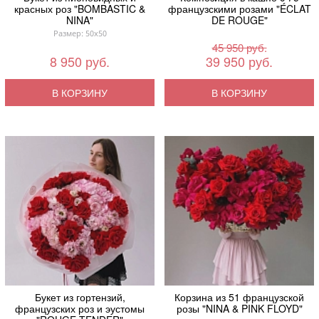
красных роз "BOMBASTIC &
французскими розами "ÉCLAT
NINA"
DE ROUGE"
Размер: 50x50
45 950 руб.
8 950 руб.
39 950 руб.
В КОРЗИНУ
В КОРЗИНУ
Букет из гортензий,
Корзина из 51 французской
французских роз и эустомы
розы "NINA & PINK FLOYD"