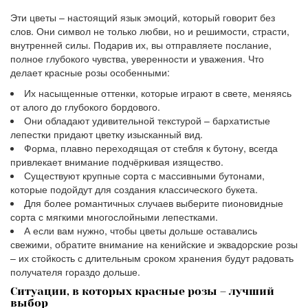
Эти цветы – настоящий язык эмоций, который говорит без
слов. Они символ не только любви, но и решимости, страсти,
внутренней силы. Подарив их, вы отправляете послание,
полное глубокого чувства, уверенности и уважения. Что
делает красные розы особенными:
Их насыщенные оттенки, которые играют в свете, меняясь
от алого до глубокого бордового.
Они обладают удивительной текстурой – бархатистые
лепестки придают цветку изысканный вид.
Форма, плавно переходящая от стебля к бутону, всегда
привлекает внимание подчёркивая изящество.
Существуют крупные сорта с массивными бутонами,
которые подойдут для создания классического букета.
Для более романтичных случаев выберите пионовидные
сорта с мягкими многослойными лепестками.
А если вам нужно, чтобы цветы дольше оставались
свежими, обратите внимание на кенийские и эквадорские розы
– их стойкость с длительным сроком хранения будут радовать
получателя гораздо дольше.
Ситуации, в которых красные розы – лучший
выбор