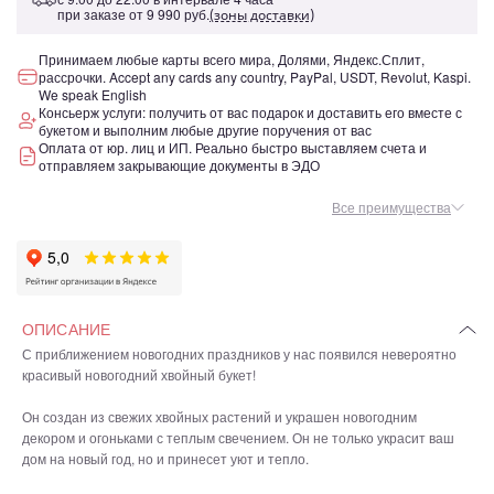
при заказе от
9 990 руб.
(зоны доставки)
Принимаем любые карты всего мира, Долями, Яндекс.Сплит,
рассрочки. Accept any cards any country, PayPal, USDT, Revolut, Kaspi.
We speak English
Консьерж услуги: получить от вас подарок и доставить его вместе с
букетом и выполним любые другие поручения от вас
Оплата от юр. лиц и ИП. Реально быстро выставляем счета и
отправляем закрывающие документы в ЭДО
Все преимущества
ОПИСАНИЕ
С приближением новогодних праздников у нас появился невероятно
красивый новогодний хвойный букет!
Он создан из свежих хвойных растений и украшен новогодним
декором и огоньками с теплым свечением. Он не только украсит ваш
дом на новый год, но и принесет уют и тепло.