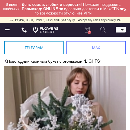
8 июля -
День семьи, любви и верности
! Поможем поздравить
×
любимых!
Промокод: ONLINE ❤️
идеально доставим в Мск/СПб ❤️
по возможности отключите VPN
.Сплит, PayPal, USDT, Revolut, Kaspi and Bybit pay 😊
Accept any cards any country, PayPal, USD
0
Телефон
+7 (812) 425 36 05
TELEGRAM
MAX
Whatsapp / Telegram / Viber
+7 (911) 928-84-77
Новогодний хвойный букет с огоньками "LIGHTS"
Санкт-Петербург,
Лизы Чайкиной 25
работаем круглосуточно