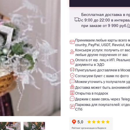
Бесплатная доставка в 
с 9:00 до 22:00 в интерв
при заказе от
9 990 руб.
(
Принимаем любые карты всего ми
country, PayPal, USDT, Revolut, K
Консьерж услуги: получить от ва
любые другие поручения от вас
Оплата от юр. лиц и ИП. Реаль
документы в ЭДО
Пунктуально доставляем в Москв
Согласуем букет с вами по фото
Можем уточнить у получателя уд
Доставка может быть анонимной
Открытка в подарок
Держим с вами связь через Teleg
Парковка для покупателей: отдел
СПб