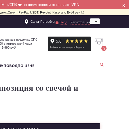
×
в Мск/СПб ❤️ по возможности отключите VPN
декс.Сплит, PayPal, USDT, Revolut, Kaspi and Bybit pay 😊
Санкт-Петербург
Вход
Регистрация
Москва
доставка в пределах СПб
:00 в интервале 4 часа
т 9 990 руб.
0
МУ
ПОВОД
ПО ЦЕНЕ
позиция со свечой и