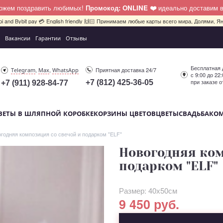
можем поздравить любимых!
Промокод: ONLINE ❤️
идеально доставим 
pi and Bybit pay 💳 English friendly 🙌🏻 Принимаем любые карты всего мира, Долями, Ян
Вакансии
Гарантии
Отзывы
Бесплатная 
,
,
Приятная доставка 24/7
Telegram
Max
WhatsApp
с 9:00 до 22
при заказе о
+7 (812) 425-36-05
+7 (911) 928-84-77
ВЕТЫ В ШЛЯПНОЙ КОРОБКЕ
КОРЗИНЫ ЦВЕТОВ
ЦВЕТЫ
СВАДЬБА
КО
годняя композиция со свечой и подарком "ELF"
Новогодняя ком
подарком "ELF"
Размер: 40х50см
9 450 руб.