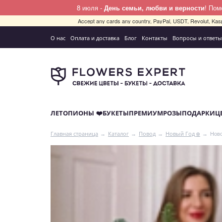
8 июля -
День семьи, любви и верности
! По
Accept any cards any country, PayPal, USDT, Revolut, Kas
О нас
Оплата и доставка
Блог
Контакты
Вопросы и ответы
ЛЕТО
ПИОНЫ ❤️
БУКЕТЫ
ПРЕМИУМ
РОЗЫ
ПОДАРКИ
Ц
Ново
Главная страница
Каталог
Повод
Новый Год ❄️