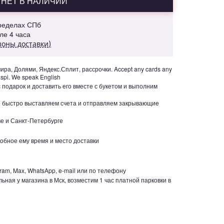
НЕТ В НАЛИЧИИ
пределах СПб
але 4 часа
зоны доставки)
ра, Долями, Яндекс.Сплит, рассрочки. Accept any cards any
aspi. We speak English
с подарок и доставить его вместе с букетом и выполним
но быстро выставляем счета и отправляем закрывающие
е и Санкт-Петербурге
обное ему время и место доставки
ram, Max, WhatsApp, e-mail или по телефону
ьная у магазина в Мск, возместим 1 час платной парковки в