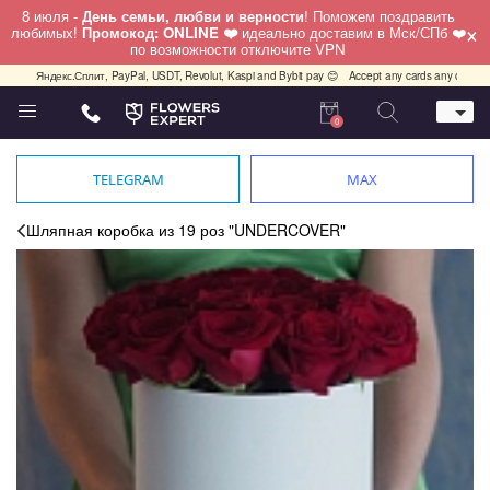
8 июля -
День семьи, любви и верности
! Поможем поздравить
×
любимых!
Промокод: ONLINE ❤️
идеально доставим в Мск/СПб ❤️
по возможности отключите VPN
екс.Сплит, PayPal, USDT, Revolut, Kaspi and Bybit pay 😊
Accept any cards any country, PayPal,
0
Телефон
+7 (812) 425 36 05
TELEGRAM
MAX
Whatsapp / Telegram / Viber
+7 (911) 928-84-77
Шляпная коробка из 19 роз "UNDERCOVER"
Санкт-Петербург,
Лизы Чайкиной 25
работаем круглосуточно