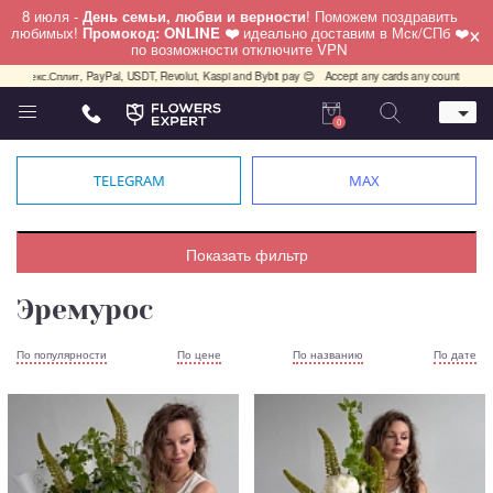
8 июля -
День семьи, любви и верности
! Поможем поздравить
×
любимых!
Промокод: ONLINE ❤️
идеально доставим в Мск/СПб ❤️
по возможности отключите VPN
Яндекс.Сплит, PayPal, USDT, Revolut, Kaspi and Bybit pay 😊
Accept any cards any country, PayPa
0
Телефон
+7 (812) 425 36 05
TELEGRAM
MAX
Whatsapp / Telegram / Viber
+7 (911) 928-84-77
Санкт-Петербург,
Показать фильтр
Лизы Чайкиной 25
работаем круглосуточно
Эремурос
По популярности
По цене
По названию
По дате