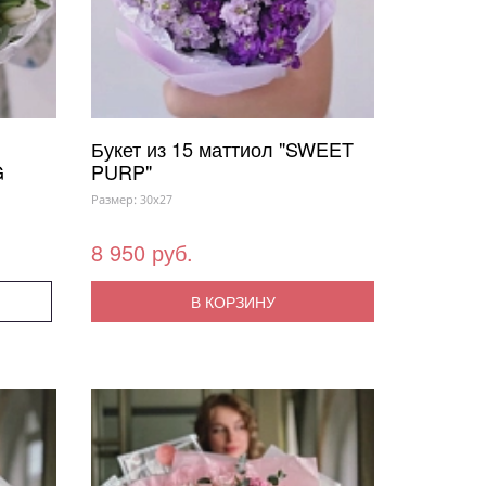
Букет из 15 маттиол "SWEET
G
PURP"
Размер: 30x27
8 950 руб.
В КОРЗИНУ