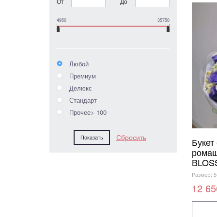
От
До
4950
35750
Любой
Премиум
Делюкс
Стандарт
Прочее> 100
Букет
ромаш
BLOS
Размер: 5
12 65