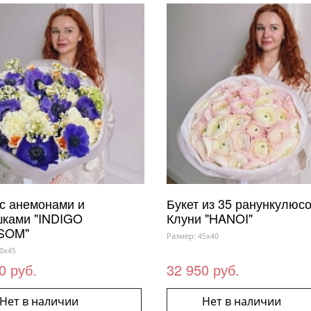
 с анемонами и
Букет из 35 ранункулюс
ками "INDIGO
Клуни "HANOI"
SOM"
Размер: 45x40
0x45
0 руб.
32 950 руб.
Нет в наличии
Нет в наличии