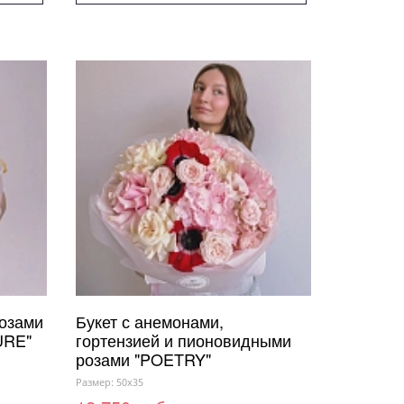
розами
Букет с анемонами,
URE"
гортензией и пионовидными
розами "POETRY"
Размер: 50x35