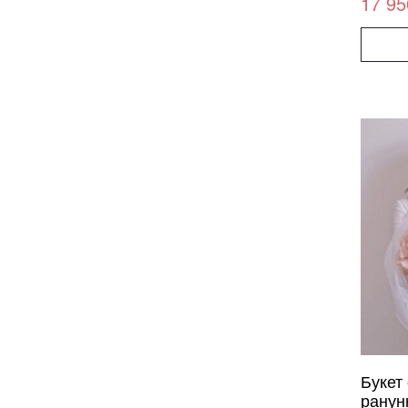
17 95
Букет
ранун