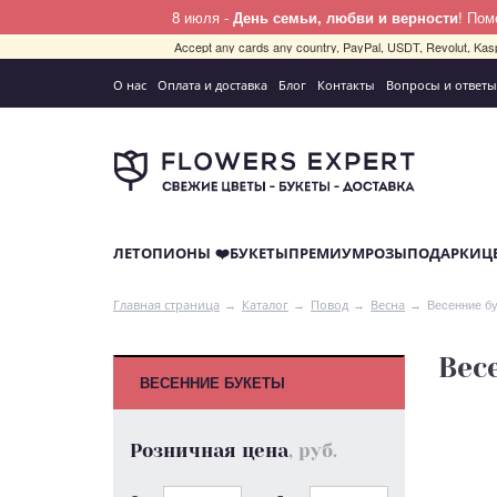
8 июля -
День семьи, любви и верности
! По
Accept any cards any country, PayPal, USDT, Revolut, Kas
О нас
Оплата и доставка
Блог
Контакты
Вопросы и ответы
ЛЕТО
ПИОНЫ ❤️
БУКЕТЫ
ПРЕМИУМ
РОЗЫ
ПОДАРКИ
Ц
Весенние б
Главная страница
Каталог
Повод
Весна
Вес
ВЕСЕННИЕ БУКЕТЫ
Розничная цена
, руб.