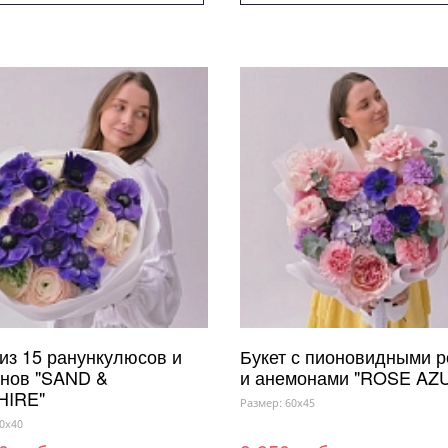
 из 15 ранункулюсов и
Букет с пионовидными 
нов "SAND &
и анемонами "ROSE AZ
HIRE"
Размер: 60x45
0x40