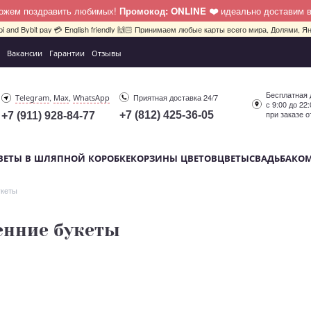
можем поздравить любимых!
Промокод: ONLINE ❤️
идеально доставим 
pi and Bybit pay 💳 English friendly 🙌🏻 Принимаем любые карты всего мира, Долями, Ян
Вакансии
Гарантии
Отзывы
Бесплатная 
,
,
Приятная доставка 24/7
Telegram
Max
WhatsApp
с 9:00 до 22
при заказе о
+7 (812) 425-36-05
+7 (911) 928-84-77
ВЕТЫ В ШЛЯПНОЙ КОРОБКЕ
КОРЗИНЫ ЦВЕТОВ
ЦВЕТЫ
СВАДЬБА
КО
укеты
енние букеты