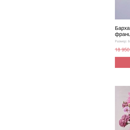
Барха
франц
Размер: 6
18 950