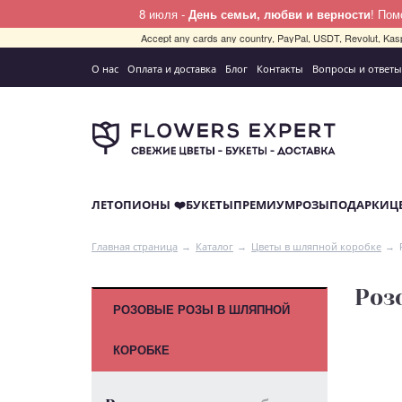
8 июля -
День семьи, любви и верности
! По
Accept any cards any country, PayPal, USDT, Revolut, Kas
О нас
Оплата и доставка
Блог
Контакты
Вопросы и ответы
ЛЕТО
ПИОНЫ ❤️
БУКЕТЫ
ПРЕМИУМ
РОЗЫ
ПОДАРКИ
Ц
Главная страница
Каталог
Цветы в шляпной коробке
Роз
РОЗОВЫЕ РОЗЫ В ШЛЯПНОЙ
КОРОБКЕ