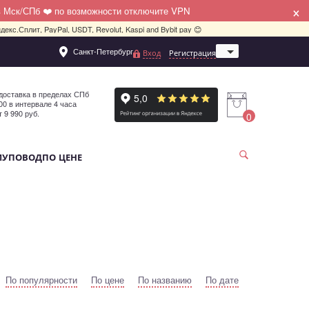
×
в Мск/СПб ❤️ по возможности отключите VPN
декс.Сплит, PayPal, USDT, Revolut, Kaspi and Bybit pay 😊
Санкт-Петербург
Вход
Регистрация
Москва
доставка в пределах СПб
:00 в интервале 4 часа
т 9 990 руб.
0
МУ
ПОВОД
ПО ЦЕНЕ
По популярности
По цене
По названию
По дате