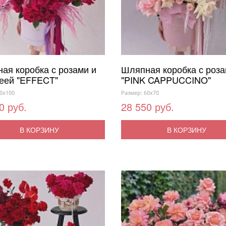
ая коробка с розами и
Шляпная коробка с роз
еей "EFFECT"
"PINK CAPPUCCINO"
0x100
Размер: 60x70
0 руб.
28 550 руб.
В КОРЗИНУ
В КОРЗИНУ