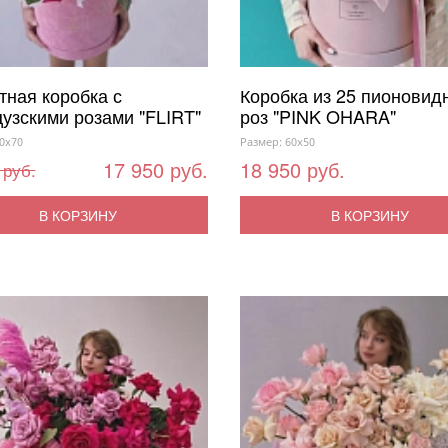
тная коробка с
Коробка из 25 пионовид
узскими розами "FLIRT"
роз "PINK OHARA"
0x70
Размер: 60x50
17 950 руб.
18 950 руб.
 руб.
В КОРЗИНУ
В КОРЗИНУ