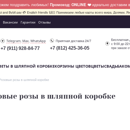
можем поздравить любимых!
Промокод: ONLINE ❤️
идеально доставим 
pi and Bybit pay 💳 English friendly 🙌🏻 Принимаем любые карты всего мира, Долями, Ян
Вакансии
Гарантии
Отзывы
Бесплатная 
,
,
Приятная доставка 24/7
Telegram
Max
WhatsApp
с 9:00 до 22
при заказе о
+7 (812) 425-36-05
+7 (911) 928-84-77
ВЕТЫ В ШЛЯПНОЙ КОРОБКЕ
КОРЗИНЫ ЦВЕТОВ
ЦВЕТЫ
СВАДЬБА
КО
Розовые розы в шляпной коробке
овые розы в шляпной коробке