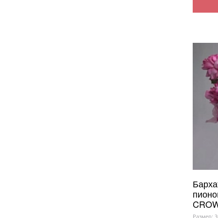
Барха
пионо
CROW
Размер: 3