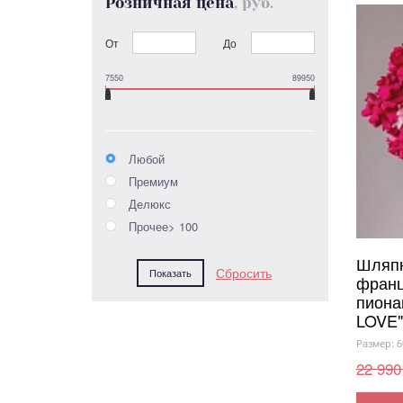
Розничная цена
, руб.
От
До
7550
89950
Любой
Премиум
Делюкс
Прочее> 100
Шляпн
франц
пиона
LOVE"
Размер: 6
22 990