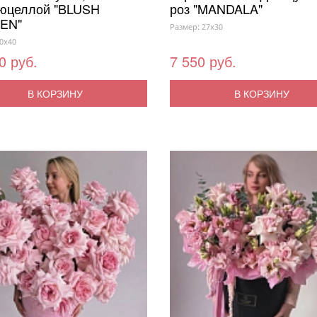
юцеллой "BLUSH
роз "MANDALA"
EN"
Размер: 27x30
0x40
0 руб.
7 550 руб.
В КОРЗИНУ
В КОРЗИНУ