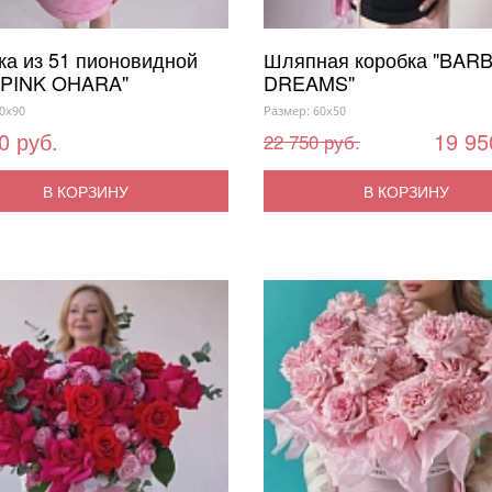
ка из 51 пионовидной
Шляпная коробка "BARB
"PINK OHARA"
DREAMS"
0x90
Размер: 60x50
0 руб.
19 95
22 750 руб.
В КОРЗИНУ
В КОРЗИНУ