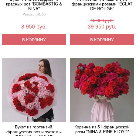
красных роз "BOMBASTIC &
французскими розами "ÉCLAT
NINA"
DE ROUGE"
Размер: 50x50
45 950 руб.
8 950 руб.
39 950 руб.
В КОРЗИНУ
В КОРЗИНУ
Букет из гортензий,
Корзина из 51 французской
французских роз и эустомы
розы "NINA & PINK FLOYD"