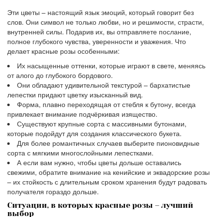
Эти цветы – настоящий язык эмоций, который говорит без
слов. Они символ не только любви, но и решимости, страсти,
внутренней силы. Подарив их, вы отправляете послание,
полное глубокого чувства, уверенности и уважения. Что
делает красные розы особенными:
Их насыщенные оттенки, которые играют в свете, меняясь
от алого до глубокого бордового.
Они обладают удивительной текстурой – бархатистые
лепестки придают цветку изысканный вид.
Форма, плавно переходящая от стебля к бутону, всегда
привлекает внимание подчёркивая изящество.
Существуют крупные сорта с массивными бутонами,
которые подойдут для создания классического букета.
Для более романтичных случаев выберите пионовидные
сорта с мягкими многослойными лепестками.
А если вам нужно, чтобы цветы дольше оставались
свежими, обратите внимание на кенийские и эквадорские розы
– их стойкость с длительным сроком хранения будут радовать
получателя гораздо дольше.
Ситуации, в которых красные розы – лучший
выбор